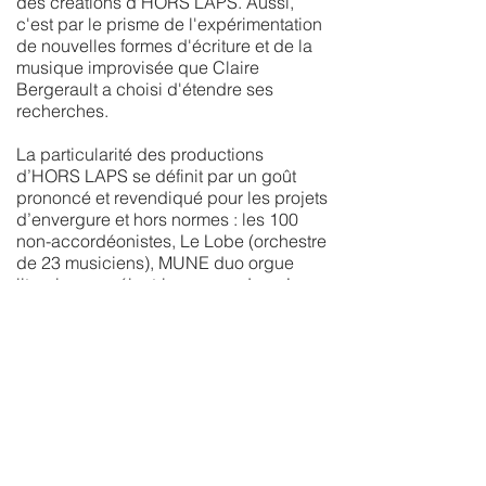
des créations d'HORS LAPS. Aussi,
c'est par le prisme de l'expérimentation
de nouvelles formes d'écriture et de la
musique improvisée que Claire
Bergerault a choisi d'étendre ses
recherches.
La particularité des productions
d’HORS LAPS se définit par un goût
prononcé et revendiqué pour les projets
d’envergure et hors normes : les 100
non-accordéonistes, Le Lobe (orchestre
de 23 musiciens), MUNE duo orgue
liturgique ou électrique avec Jean-Luc
Guionnet, DUAL duo bois & voix avec
Christophe Macé, les solo(s) voix-
accordéon et une création en 2022 de
concerts pour 1 personne en
confessionnal pour voix et électronique.
Grâce à de nombreuses collaborations
avec des artistes pluridisciplinaires (arts
plastique – littérature – danse), HORS