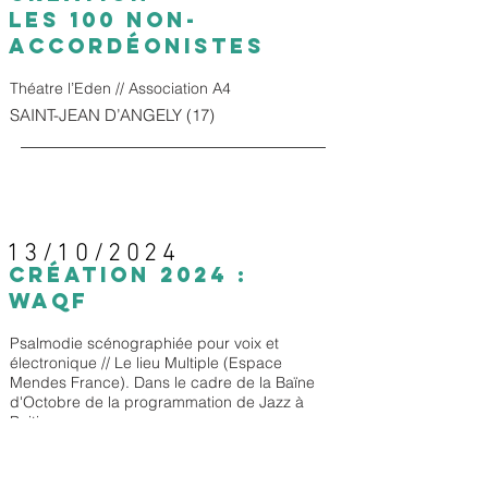
LES 100 NON-
ACCORDÉONISTES
Théatre l’Eden // Association A4
SAINT-JEAN D’ANGELY (17)
13/10/2024
CRÉATION 2024 :
WAQF
Psalmodie scénographiée pour voix et
électronique // Le lieu Multiple (Espace
Mendes France).
Dans le cadre de la Baïne
d'Octobre de la programmation de Jazz à
Poitiers.
En partenariat avec le TAP-Scène Nationale
de Poitiers
POITIERS (86)