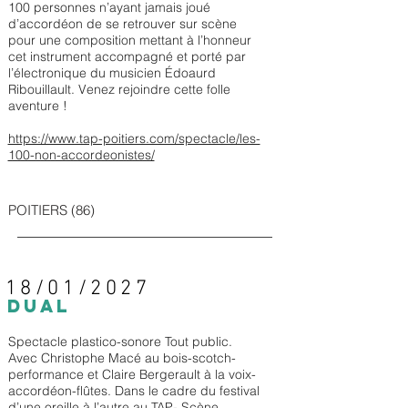
100 personnes n’ayant jamais joué
d’accordéon de se retrouver sur scène
pour une composition mettant à l’honneur
cet instrument accompagné et porté par
l’électronique du musicien Édoaurd
Ribouillault. Venez rejoindre cette folle
aventure !
https://www.tap-poitiers.com/spectacle/les-
100-non-accordeonistes/
POITIERS (86)
18/01/2027
DUAL
Spectacle plastico-sonore Tout public.
Avec Christophe Macé au bois-scotch-
performance et Claire Bergerault à la voix-
accordéon-flûtes. Dans le cadre du festival
d’une oreille à l’autre au TAP- Scène